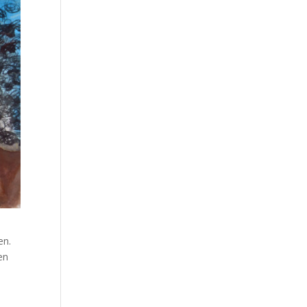
en.
en